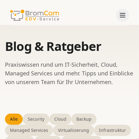
Start
Blog & Ratgeber
LEISTUNGEN
Managed Services
Praxiswissen rund um IT-Sicherheit, Cloud,
Managed Services und mehr. Tipps und Einblicke
IT-Sicherheit
von unserem Team für Ihr Unternehmen.
Virtualisierung
Projektarbeit
DATEV-Betreuung
Alle
Security
Cloud
Backup
Virtual Workplace
Managed Services
Virtualisierung
Infrastruktur
Alle Leistungen