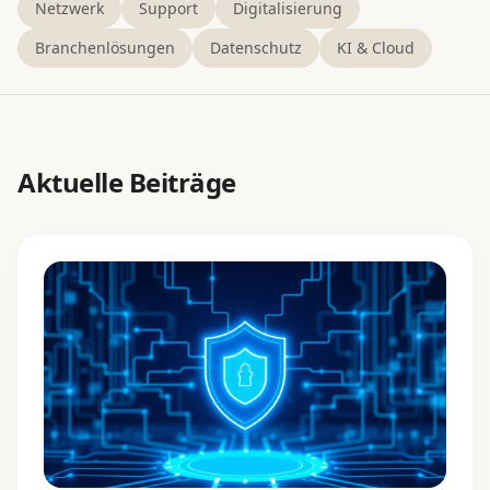
Netzwerk
Support
Digitalisierung
Branchenlösungen
Datenschutz
KI & Cloud
BCSO
Referenzen
Blog
Aktuelle Beiträge
Über uns
Kontakt
Support
+49 (0) 2824 133918 0
Kostenloses Erstgespräch