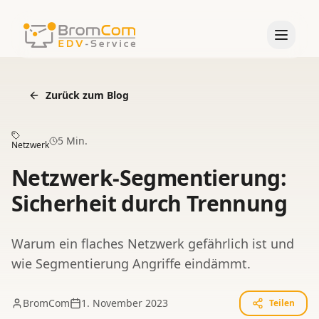
Start
Zurück zum Blog
LEISTUNGEN
5 Min.
Managed Services
Netzwerk
Netzwerk-Segmentierung:
IT-Sicherheit
Sicherheit durch Trennung
Virtualisierung
Projektarbeit
Warum ein flaches Netzwerk gefährlich ist und
DATEV-Betreuung
wie Segmentierung Angriffe eindämmt.
Virtual Workplace
BromCom
1. November 2023
Teilen
Alle Leistungen