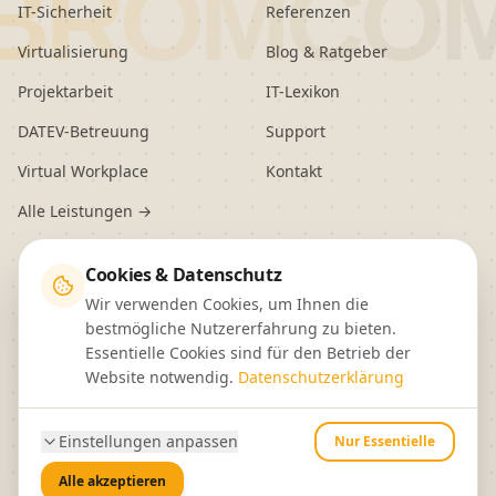
BROMCO
IT-Sicherheit
Referenzen
Virtualisierung
Blog & Ratgeber
Projektarbeit
IT-Lexikon
DATEV-Betreuung
Support
Virtual Workplace
Kontakt
Alle Leistungen →
RECHTLICHES
Cookies & Datenschutz
Wir verwenden Cookies, um Ihnen die
Impressum
bestmögliche Nutzererfahrung zu bieten.
Essentielle Cookies sind für den Betrieb der
Datenschutz
Website notwendig.
Datenschutzerklärung
Einstellungen anpassen
Nur Essentielle
©
2026
BromCom EDV-Service · Alle Rechte vorbehalten.
Alle akzeptieren