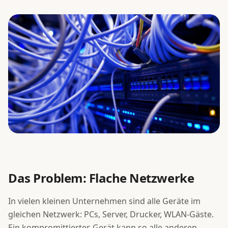
BCSO
Referenzen
Blog
Über uns
Kontakt
Support
Das Problem: Flache Netzwerke
+49 (0) 2824 133918 0
In vielen kleinen Unternehmen sind alle Geräte im
Kostenloses Erstgespräch
gleichen Netzwerk: PCs, Server, Drucker, WLAN-Gäste.
Ein kompromittiertes Gerät kann so alle anderen