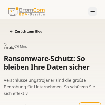
Start
Zurück zum Blog
LEISTUNGEN
6 Min.
Managed Services
Security
Ransomware-Schutz: So
IT-Sicherheit
bleiben Ihre Daten sicher
Virtualisierung
Projektarbeit
Verschlüsselungstrojaner sind die größte
DATEV-Betreuung
Bedrohung für Unternehmen. So schützen Sie
sich effektiv.
Virtual Workplace
Alle Leistungen