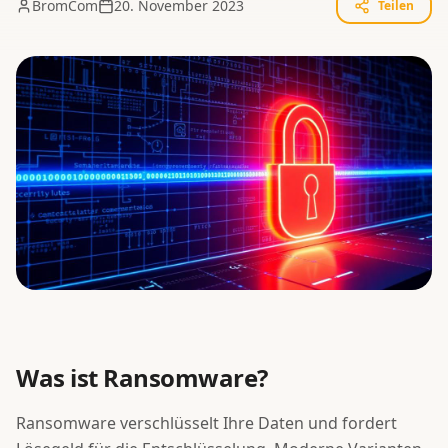
BromCom
20. November 2023
Teilen
BCSO
Referenzen
Blog
Über uns
Kontakt
Support
+49 (0) 2824 133918 0
Was ist Ransomware?
Kostenloses Erstgespräch
Ransomware verschlüsselt Ihre Daten und fordert