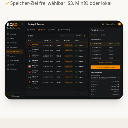
Speicher-Ziel frei wählbar: S3, MinIO oder lokal