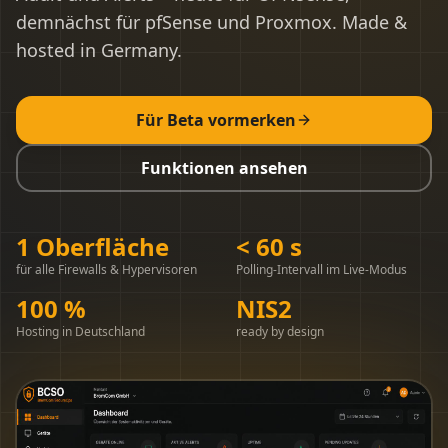
demnächst für pfSense und Proxmox. Made &
hosted in Germany.
BCSO
Referenzen
Für Beta vormerken
Blog
Funktionen ansehen
Über uns
Kontakt
1 Oberfläche
< 60 s
für alle Firewalls & Hypervisoren
Polling-Intervall im Live-Modus
Support
100 %
NIS2
Hosting in Deutschland
ready by design
+49 (0) 2824 133918 0
Kostenloses Erstgespräch