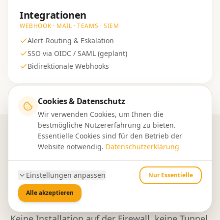
Integrationen
WEBHOOK · MAIL · TEAMS · SIEM
Alert-Routing & Eskalation
SSO via OIDC / SAML (geplant)
Bidirektionale Webhooks
Cookies & Datenschutz
Wir verwenden Cookies, um Ihnen die
bestmögliche Nutzererfahrung zu bieten.
Essentielle Cookies sind für den Betrieb der
Website notwendig.
Datenschutzerklärung
So läuft die Integration
In sechs Schritten vom API-
Einstellungen anpassen
Nur Essentielle
Key bis zum Live-Monitoring
Alle akzeptieren
Keine Installation auf der Firewall, keine Tunnel,