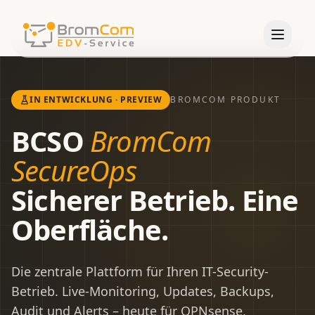
Start
IN ENTWICKLUNG · PREVIEW
BROMCOM PRODUKT
LEISTUNGEN
BCSO
BromCom
Managed Services
SecureOps
IT-Sicherheit
Sicherer Betrieb. Eine
Virtualisierung
Oberfläche.
Projektarbeit
DATEV-Betreuung
Die zentrale Plattform für Ihren IT-Security-
Virtual Workplace
Betrieb. Live-Monitoring, Updates, Backups,
Audit und Alerts – heute für OPNsense,
Alle Leistungen