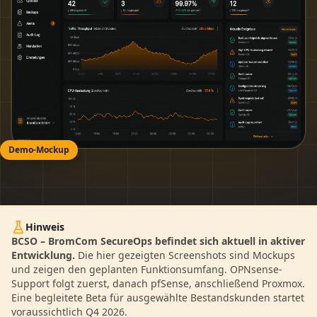
Demo-Mockup
Hinweis
BCSO – BromCom SecureOps befindet sich aktuell in aktiver
Entwicklung.
Die hier gezeigten Screenshots sind Mockups
und zeigen den geplanten Funktionsumfang. OPNsense-
Support folgt zuerst, danach pfSense, anschließend Proxmox.
Eine begleitete Beta für ausgewählte Bestandskunden startet
voraussichtlich Q4 2026.