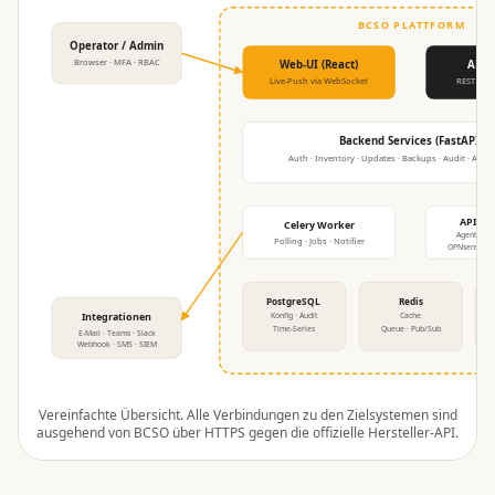
BCSO PLATTFORM
Operator / Admin
Browser · MFA · RBAC
Web-UI (React)
API 
Live-Push via WebSocket
REST · O
Backend Services (FastAPI)
Auth · Inventory · Updates · Backups · Audit · Alerts
API-Co
Celery Worker
Agentenlos
Polling · Jobs · Notifier
OPNsense · p
PostgreSQL
Redis
Integrationen
Konfig · Audit
Cache
Time-Series
Queue · Pub/Sub
E-Mail · Teams · Slack
Webhook · SMS · SIEM
Vereinfachte Übersicht. Alle Verbindungen zu den Zielsystemen sind
ausgehend von BCSO über HTTPS gegen die offizielle Hersteller-API.